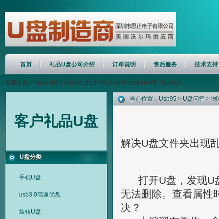
首页
礼品U盘公司介绍
订单说明
售后服务
技术支持
加载失败: http://usb95.com/ks_inc/myFocus/mf-pattern/mF_liquid.js
当前位置：
Usb95
>
U盘问答
> 
客户礼品U盘
解决U盘文件夹出现
U盘分类
手机U盘
打开U盘，发现U盘
无法删除。查看属性
usb3.0高速优盘
决？
旋转U盘