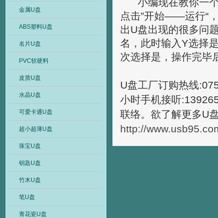
小编现在教你一个
金属U盘
点击”开始——运行“，
ABS塑料U盘
出U盘出现的很多问
名，此时输入Y选择
名片U盘
次选择是，操作完毕
PVC软硬料
皮质U盘
U盘工厂订购热线:0755-
水晶U盘
小时手机接听:139265
可爱卡通U盘
联络。欲了解更多U
http://www.usb95.co
超小超薄U盘
珠宝U盘
钥匙U盘
竹木U盘
笔U盘
青花瓷U盘